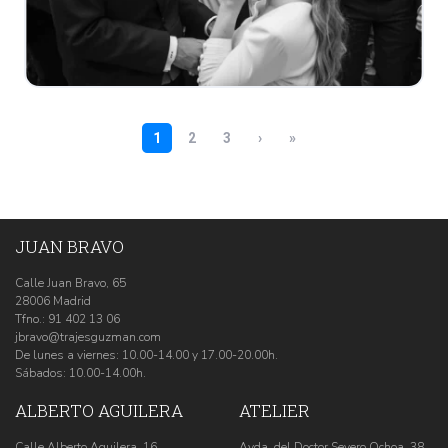
JUAN BRAVO
Calle Juan Bravo, 65
28006 Madrid
Tfno.:
91 402 13 06
jbravo@trajesguzman.com
De lunes a viernes: 10.00-14.00 y 17.00-20.00h.
Sábados: 10.00-14.00h.
ALBERTO AGUILERA
ATELIER
Calle Alberto Aguilera, 16
Avda. del Doctor Severo Ochoa, 38.