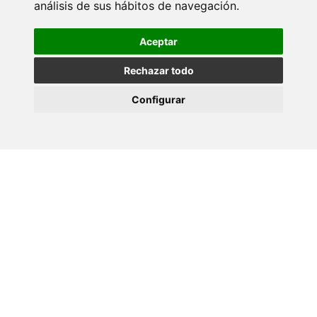
análisis de sus hábitos de navegación.
Aceptar
Rechazar todo
Configurar
Disponemos de los mejores
trajes
,
chaqués
,
smoking
y
complementos
para
cualquier ocasión, tanto si lo
quieres comprar como