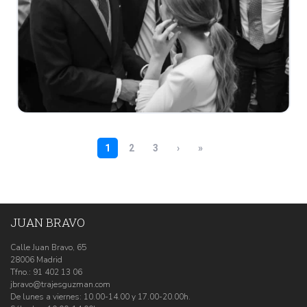
JUAN BRAVO
Calle Juan Bravo, 65
28006 Madrid
Tfno.:
91 402 13 06
jbravo@trajesguzman.com
De lunes a viernes: 10.00-14.00 y 17.00-20.00h.