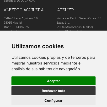
Sábados: 10.00-14.00h.
ALBERTO AGUILERA
ATELIER
Calle Alberto Aguilera, 16
Avda. del Doctor Severo Ochoa, 38.
28015 Madrid
Local 1-1.
Tfno.:
91 448 92 25
28100 Alcobendas (Madrid)
aaguilera@trajesguzman.com
Tfno.:
91 431 47 73
De lunes a viernes: 10.00-14.00 y
atelier@trajesguzman.com
17.00-20.00h.
De lunes a viernes: 10.00-17.00h.
Sábados: 10.00-14.00h.
Utilizamos cookies
SÍGUENOS
Utilizamos cookies propias y de terceros para
mejorar nuestros servicios mediante el
análisis de sus hábitos de navegación.
Blog
Aceptar
Rechazar todo
Configurar
Copyright © Trajes Guzmán
Aviso Legal
/
Política de Cookies
/
Política de Privacidad
/