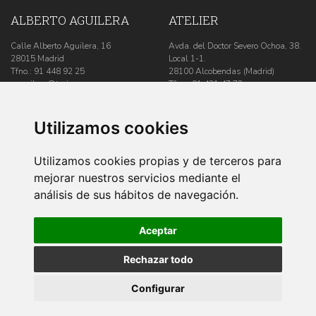
ALBERTO AGUILERA
ATELIER
Calle Alberto Aguilera, 16
Avda. del Doctor Severo Ochoa, 38.
28015 Madrid
Local 1-1.
Tfno.:
91 448 92 25
28100 Alcobendas (Madrid)
aaguilera@trajesguzman.com
Tfno.:
91 431 47 73
De lunes a viernes: 10.00-14.00 y
atelier@trajesguzman.com
17.00-20.00h.
De lunes a viernes: 10.00-17.00h.
Sábados: 10.00-14.00h.
Utilizamos cookies
SÍGUENOS
Utilizamos cookies propias y de terceros para
mejorar nuestros servicios mediante el
análisis de sus hábitos de navegación.
Blog
Aceptar
Rechazar todo
Configurar
Copyright © Trajes Guzmán
Aviso Legal
/
Política de Cookies
/
Política de Privacidad
/