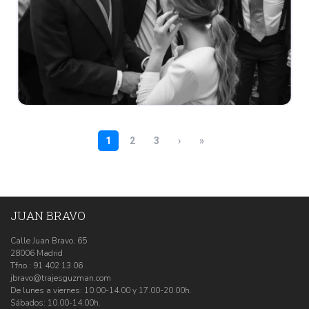
JUAN BRAVO
Calle Juan Bravo, 65
28006 Madrid
Tfno.:
91 402 13 06
jbravo@trajesguzman.com
De lunes a viernes: 10.00-14.00 y 17.00-20.00h.
Sábados: 10.00-14.00h.