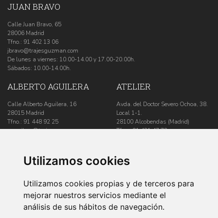
JUAN BRAVO
Calle Juan Bravo, 65
28006 Madrid
Tfno.:
91 402 13 06
jbravo@trajesguzman.com
De lunes a viernes: 10.00-14.00 y 17.00-20.00h.
Sábados: 10.00-14.00h.
ALBERTO AGUILERA
ATELIER
Calle Alberto Aguilera, 16
Avda. del Doctor Severo Ochoa, 38.
28015 Madrid
Local 1-1.
Tfno.:
91 448 92 25
28100 Alcobendas (Madrid)
aaguilera@trajesguzman.com
Tfno.:
91 431 47 73
De lunes a viernes: 10.00-14.00 y
atelier@trajesguzman.com
17.00-20.00h.
De lunes a viernes: 10.00-17.00h.
Sábados: 10.00-14.00h.
Utilizamos cookies
SÍGUENOS
Utilizamos cookies propias y de terceros para
mejorar nuestros servicios mediante el
análisis de sus hábitos de navegación.