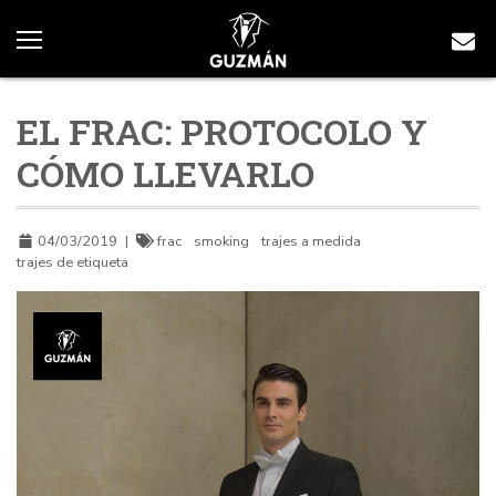
EL FRAC: PROTOCOLO Y
CÓMO LLEVARLO
04/03/2019
|
frac
smoking
trajes a medida
trajes de etiqueta