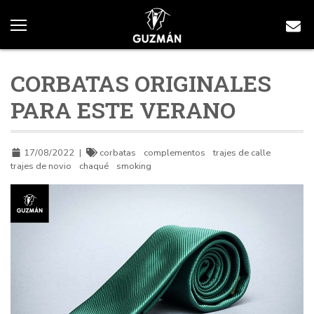
CORBATAS ORIGINALES
PARA ESTE VERANO
17/08/2022
|
corbatas
complementos
trajes de calle
trajes de novio
chaqué
smoking