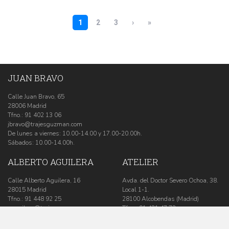
JUAN BRAVO
Calle Juan Bravo, 65
28006 Madrid
Tfno.:
91 402 13 06
jbravo@trajesguzman.com
De lunes a viernes: 10.00-14.00 y 17.00-20.00h.
Sábados: 10.00-14.00h.
ALBERTO AGUILERA
ATELIER
Calle Alberto Aguilera, 16
Avda. del Doctor Severo Ochoa, 38.
28015 Madrid
Local 1-1.
Tfno.:
91 448 92 25
28100 Alcobendas (Madrid)
aaguilera@trajesguzman.com
Tfno.:
91 431 47 73
De lunes a viernes: 10.00-14.00 y
atelier@trajesguzman.com
17.00-20.00h.
De lunes a viernes: 10.00-17.00h.