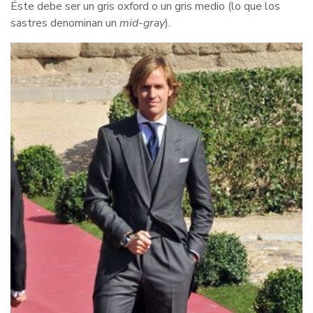
Éste debe ser un gris oxford o un gris medio (lo que los
sastres denominan un
mid-gray
).