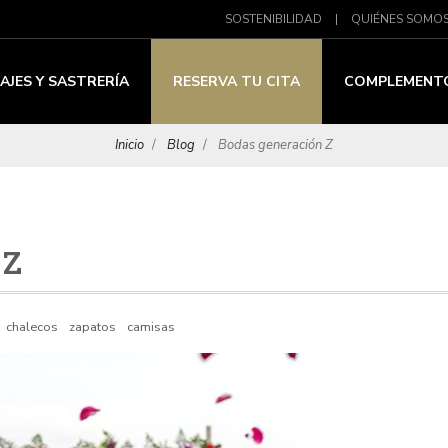
SOSTENIBILIDAD
|
QUIÉNES SOMO
AJES Y SASTRERÍA
RESERVA TU CITA
COMPLEMENT
Inicio
Blog
Bodas generación Z
 Z
chalecos
zapatos
camisas