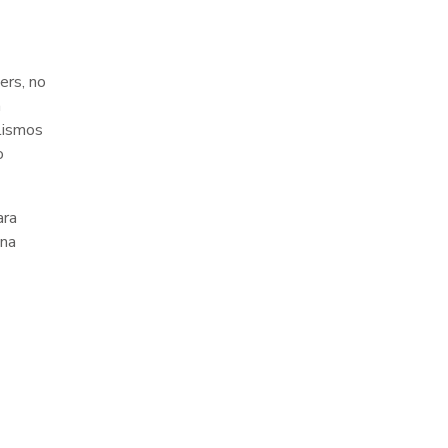
ers, no
n
alismos
o
ara
una