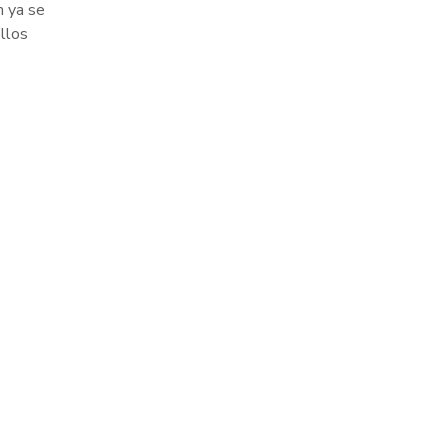
n ya se
ellos
s