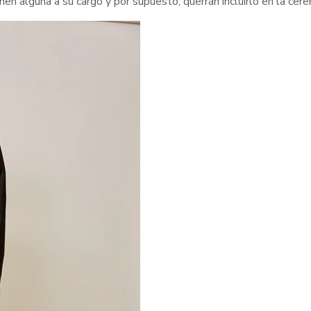
n alguna a su cargo y por supuesto, querrán incluirlo en la cere