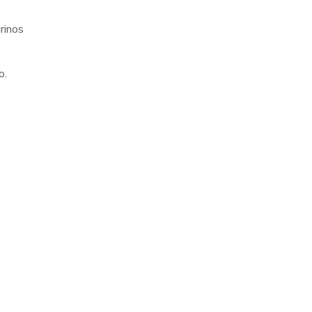
rinos
o.