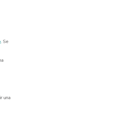
o
. Se
na
r una