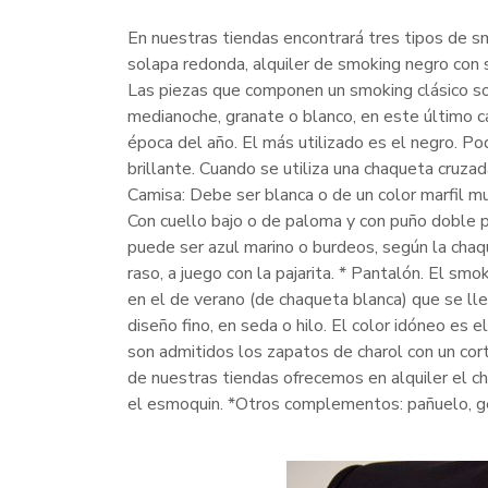
En nuestras tiendas encontrará tres tipos de sm
solapa redonda, alquiler de smoking negro con s
Las piezas que componen un smoking clásico so
medianoche, granate o blanco, en este último ca
época del año. El más utilizado es el negro. Po
brillante. Cuando se utiliza una chaqueta cruzad
Camisa: Debe ser blanca o de un color marfil mu
Con cuello bajo o de paloma y con puño doble pa
puede ser azul marino o burdeos, según la chaqu
raso, a juego con la pajarita. * Pantalón. El sm
en el de verano (de chaqueta blanca) que se ll
diseño fino, en seda o hilo. El color idóneo es
son admitidos los zapatos de charol con un corte 
de nuestras tiendas ofrecemos en alquiler el c
el esmoquin. *Otros complementos: pañuelo, ge