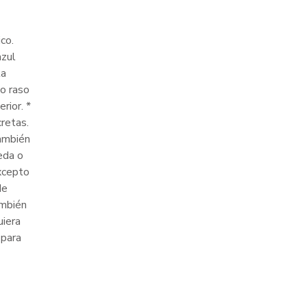
co.
azul
la
 o raso
rior. *
cretas.
También
eda o
excepto
de
ambién
uiera
 para