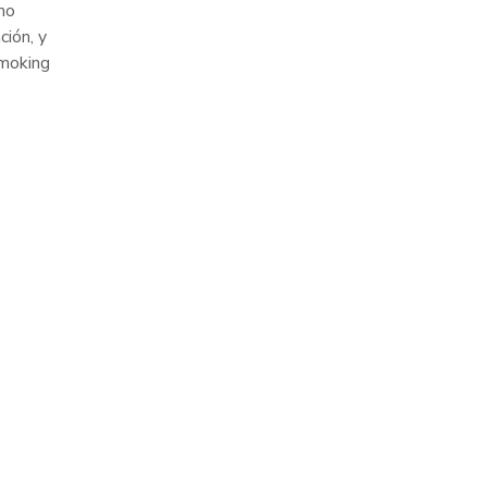
mo
ción, y
smoking