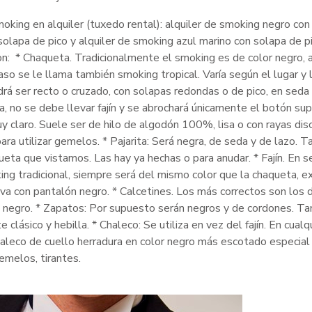
oking en alquiler (tuxedo rental): alquiler de smoking negro con
olapa de pico y alquiler de smoking azul marino con solapa de pi
n: * Chaqueta. Tradicionalmente el smoking es de color negro, 
so se le llama también smoking tropical. Varía según el lugar y 
drá ser recto o cruzado, con solapas redondas o de pico, en seda
a, no se debe llevar fajín y se abrochará únicamente el botón supe
y claro. Suele ser de hilo de algodón 100%, lisa o con rayas dis
ra utilizar gemelos. * Pajarita: Será negra, de seda y de lazo. 
eta que vistamos. Las hay ya hechas o para anudar. * Fajín. En s
oking tradicional, siempre será del mismo color que la chaqueta, 
eva con pantalón negro. * Calcetines. Los más correctos son los 
 el negro. * Zapatos: Por supuesto serán negros y de cordones. T
clásico y hebilla. * Chaleco: Se utiliza en vez del fajín. En cualq
haleco de cuello herradura en color negro más escotado especial
melos, tirantes.