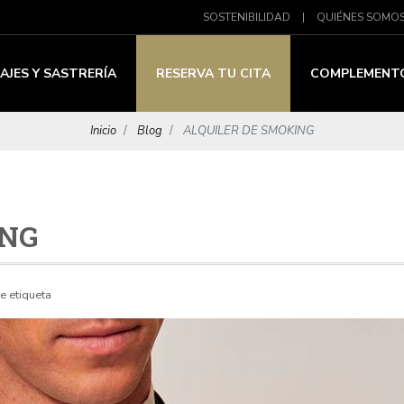
SOSTENIBILIDAD
|
QUIÉNES SOMO
AJES Y SASTRERÍA
RESERVA TU CITA
COMPLEMENT
Inicio
Blog
ALQUILER DE SMOKING
ING
de etiqueta