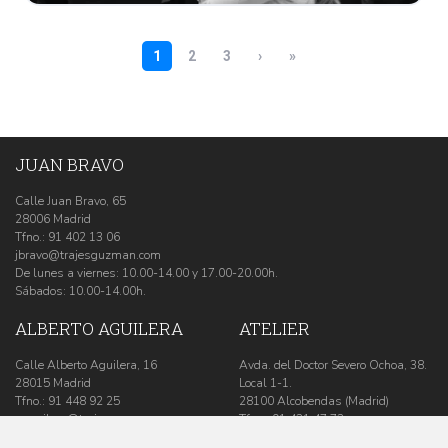
JUAN BRAVO
Calle Juan Bravo, 65
28006 Madrid
Tfno.:
91 402 13 06
jbravo@trajesguzman.com
De lunes a viernes: 10.00-14.00 y 17.00-20.00h.
Sábados: 10.00-14.00h.
ALBERTO AGUILERA
ATELIER
Calle Alberto Aguilera, 16
Avda. del Doctor Severo Ochoa, 38.
28015 Madrid
Local 1-1.
Tfno.:
91 448 92 25
28100 Alcobendas (Madrid)
aaguilera@trajesguzman.com
Tfno.:
91 431 47 73
De lunes a viernes: 10.00-14.00 y
atelier@trajesguzman.com